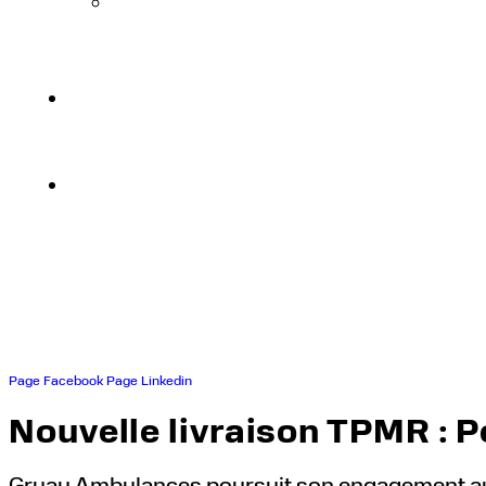
Contact
Page Facebook
Page Linkedin
Nouvelle livraison TPMR : P
Gruau Ambulances poursuit son engagement aupr