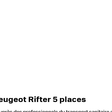
TPMR
Services
Contact
eugeot Rifter 5 places
ès des professionnels du transport sanitaire a