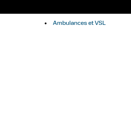
Ambulances et VSL
La marque
Notre ADN
Expertises
Nos valeurs
Groupe Gruau