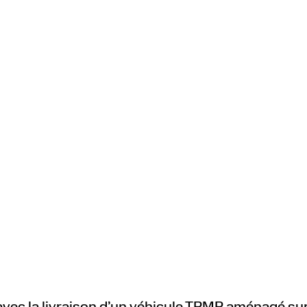
vec la livraison d’un véhicule TPMR aménagé su